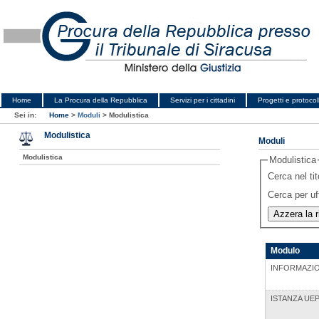
Home
La Procura della Repubblica
Servizi per i cittadini
Progetti e protocoll
Sei in:
Home
>
Moduli
>
Modulistica
Modulistica
Moduli
Modulistica
Modulistica
Cerca nel tit
Cerca per uf
Modulo
INFORMAZIO
ISTANZA UE