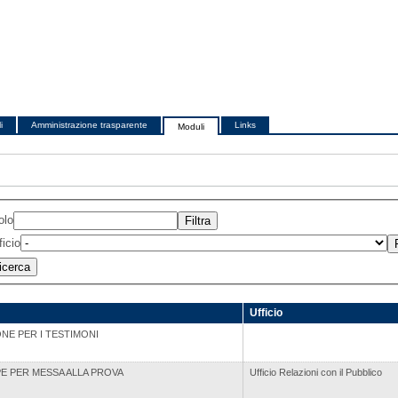
i
Amministrazione trasparente
Links
Moduli
olo
ficio
Ufficio
NE PER I TESTIMONI
PE PER MESSA ALLA PROVA
Ufficio Relazioni con il Pubblico