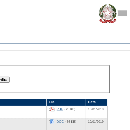
File
Data
(
PDF
- 20 KB)
10/01/2019
(
DOC
- 66 KB)
10/01/2019