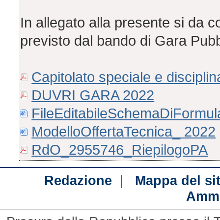
In allegato alla presente si da 
previsto dal bando di Gara Pubb
Capitolato speciale e disciplin
DUVRI GARA 2022
FileEditabileSchemaDiFormular
ModelloOffertaTecnica_ 2022
RdO_2955746_RiepilogoPA
|
Redazione
Mappa del si
Ammi