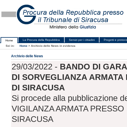
La Procura della Repubblica
Servizi per i cittadini
Progetti e protocol
Home
Sei in:
Home
>
Archivio delle News in evidenza
Archivio delle News
29/03/2022 -
BANDO DI GARA 
DI SORVEGLIANZA ARMATA P
DI SIRACUSA
Si procede alla pubblicazione d
VIGILANZA ARMATA PRESSO I
SIRACUSA