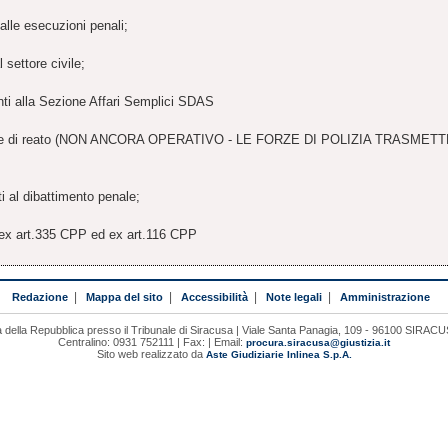
 alle esecuzioni penali;
l settore civile;
enti alla Sezione Affari Semplici SDAS
 notizie di reato (NON ANCORA OPERATIVO - LE FORZE DI POLIZIA TRA
ti al dibattimento penale;
e ex art.335 CPP ed ex art.116 CPP
Redazione
|
Mappa del sito
|
Accessibilità
|
Note legali
|
Amministrazione
 della Repubblica presso il Tribunale di Siracusa | Viale Santa Panagia, 109 - 96100 SIRAC
Centralino: 0931 752111 | Fax: | Email:
procura.siracusa@giustizia.it
Sito web realizzato da
Aste Giudiziarie Inlinea S.p.A.