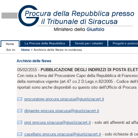
La Procura della Repubblica
Servizi per i cittadini
Progetti e protocol
Home
Sei in:
Home
>
Archivio delle News in evidenza
Archivio delle News
05/02/2015 -
PUBBLICAZIONE DEGLI INDIRIZZI DI POSTA ELE
Con nota a firma del Procuratore Capo della Repubblica dr.Francesco P
della normativa vigente (art.47 co.2 D.Legs.n.82/2005 - Codice dell'Amm
riportati sono anche disponibili su questo sito dell'Ufficio di Procura 
procuratore.procura.siracusa@giustiziacert.it
dirigente.procura.siracusa@giustiziacert.it
prot.procura.siracusa@giustiziacert.it
- solo atti afferenti ad aff
casellario.procura.siracusa@giustiziacert.it
- solo richieste di ce