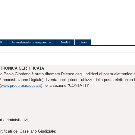
li
Amministrazione trasparente
Moduli
Links
TTRONICA CERTIFICATA
aolo Giordano è stato diramato l'elenco degli indirizzi di posta elettronica c
inistrazione Digitale) diventa obbligatorio l'utilizzo della posta elettronica fac
(
www.procurasiracusa.it
) nella sezione "CONTATTI".
ari amministrativi;
rtificati del Casellario Giudiziale;