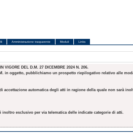
li
Amministrazione trasparente
Moduli
Links
N VIGORE DEL D.M. 27 DICEMBRE 2024 N. 206.
M. in oggetto, pubblichiamo un prospetto riepilogativo relativo alle modal
i accettazione automatica degli atti in ragione della quale non sarà inol
 inoltro esclusivo per via telematica delle indicate categorie di atti.