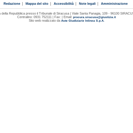
Redazione
|
Mappa del sito
|
Accessibilità
|
Note legali
|
Amministrazione
 della Repubblica presso il Tribunale di Siracusa | Viale Santa Panagia, 109 - 96100 SIRAC
Centralino: 0931 752111 | Fax: | Email:
procura.siracusa@giustizia.it
Sito web realizzato da
Aste Giudiziarie Inlinea S.p.A.