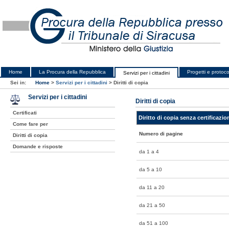
Home
La Procura della Repubblica
Progetti e protocol
Servizi per i cittadini
Sei in:
Home
>
Servizi per i cittadini
>
Diritti di copia
Servizi per i cittadini
Diritti di copia
Certificati
Diritto di copia senza certificazi
Come fare per
Numero di pagine
Diritti di copia
Domande e risposte
da 1 a 4
da 5 a 10
da 11 a 20
da 21 a 50
da 51 a 100