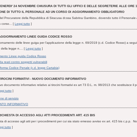
ENERDI' 24 NOVEMBRE CHIUSURA DI TUTTI GLI UFFICI E DELLE SEGRETERIE ALLE ORE 11
ONE DI TUTTO IL PERSONALE AD UN CORSO DI AGGIORNAMENTO OBBLIGATORIO
el Procuratore della Repubblica di Siracusa dr.ssa Sabrina Gambino, dovendo tutto il Personale 
 corso... [
Leggi tutto
]
AGGIORNAMENTO LINEE GUIDA CODICE ROSSO
iornamento delle linee guiga per l'applicazione della legge n. 69/2019 (c.d. Codice Rosso) a segui
della legge n.... [
Leggi tutto
]
mento Linee guida Codice Rosso
a reati contro soggetti vulnerabili
 riforma Codice Penale (c.d. legge Cartabia)
TIROCINI FORMATIVI - NUOVO DOCUMENTO INFORMATIVO
vo documento informativo relativo ai tirocini formativi ex art 73 D.L. m. 98/2013 che sostituisce il p
ggi tutto
]
ne di servizio
NTO INFORMATIVO
RICHIESTA DI ACCESSO AGLI ATTI PROCEDIMENTI ART. 415 BIS
sta di accesso agli atti per i procedimenti per cui sia stato emesso avviso ex art. 415 bis c.p.p. No
gi tutto
]