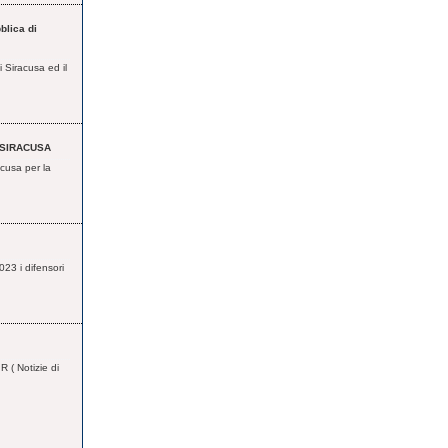
blica di
i Siracusa ed il
 SIRACUSA
acusa per la
023 i difensori
R ( Notizie di