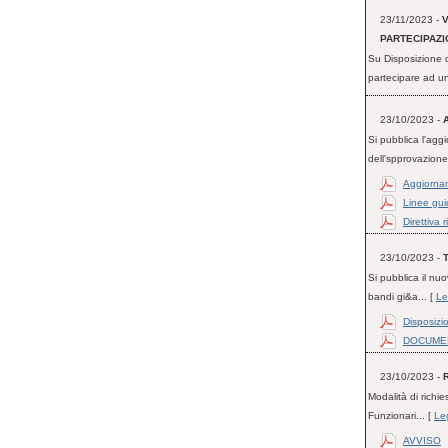
23/11/2023 -
V
PARTECIPAZI
Su Disposizione d
partecipare ad un
23/10/2023 -
Si pubblica l'agg
dell'spprovazione 
Aggiorna
Linee guid
Direttiva
23/10/2023 -
Si pubblica il nuo
bandi gi&a... [
Le
Disposizio
DOCUME
23/10/2023 -
Modalità di richie
Funzionari... [
Leg
AVVISO