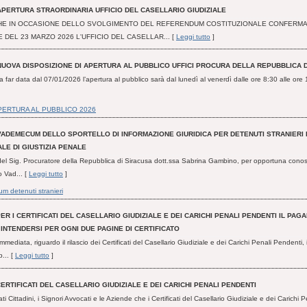
APERTURA STRAORDINARIA UFFICIO DEL CASELLARIO GIUDIZIALE
HE IN OCCASIONE DELLO SVOLGIMENTO DEL REFERENDUM COSTITUZIONALE CONFERMA
E DEL 23 MARZO 2026 L'UFFICIO DEL CASELLAR... [
Leggi tutto
]
NUOVA DISPOSIZIONE DI APERTURA AL PUBBLICO UFFICI PROCURA DELLA REPUBBLICA 
 far data dal 07/01/2026 l’apertura al pubblico sarà dal lunedì al venerdì dalle ore 8:30 alle ore 
PERTURA AL PUBBLICO 2026
VADEMECUM DELLO SPORTELLO DI INFORMAZIONE GIURIDICA PER DETENUTI STRANIERI
ALE DI GIUSTIZIA PENALE
del Sig. Procuratore della Repubblica di Siracusa dott.ssa Sabrina Gambino, per opportuna cono
o Vad... [
Leggi tutto
]
 detenuti stranieri
ER I CERTIFICATI DEL CASELLARIO GIUDIZIALE E DEI CARICHI PENALI PENDENTI IL PA
INTENDERSI PER OGNI DUE PAGINE DI CERTIFICATO
mediata, riguardo il rilascio dei Certificati del Casellario Giudiziale e dei Carichi Penali Pendenti
... [
Leggi tutto
]
ERTIFICATI DEL CASELLARIO GIUDIZIALE E DEI CARICHI PENALI PENDENTI
ati Cittadini, i Signori Avvocati e le Aziende che i Certificati del Casellario Giudiziale e dei Carichi