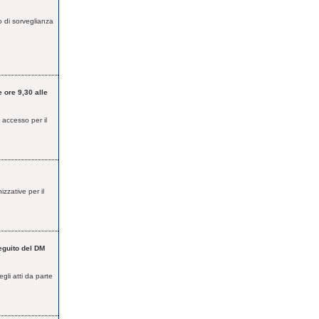
o di sorveglianza
ore 9,30 alle
 accesso per il
zzative per il
seguito del DM
gli atti da parte