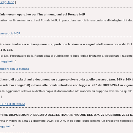
Leggi tutto
]
Vademecum operativo per l’inserimento atti sul Portale NdR
vo per l’inserimento atti sul Portale NdR, in particolare seguiti in esecuzione di deleghe di inda
m seguiti NDR
irettiva finalizzata a disciplinare i rapporti con la stampa a seguito dell’emanazione del D. 
1 n. 188.
el Sig. Procuratore della Repubblica si pubblicano le linee guida finlizzate a disciplinare i rapport
Leggi tutto
]
rapporti con la stampa
ilascio di copia di atti e documenti su supporto diverso da quello cartaceo (artt. 269 e 269 
e relativo allegato 8) in base alle novità introdotte con legge n. 207 del 30/12/2024 in vigore
ella aggiornata relativa ai diritti di copia di documenti e atti rilasciati su supporto diverso da quell
]
DIRITTI DI COPIA
PRIME DISPOSIZIONI A SEGUITO DELL'ENTRATA IN VIGORE DEL D.M. 27 DICEMBRE 2024 N.
trata in vigore in data 31 dicembre 2024 del D.M. in oggetto, pubblichiamo un prospetto riepilogativ
eggi tutto
]