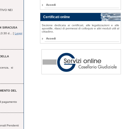
Accedi
TIVO NEI
Certificati online
Sezione dedicata ai certificati, alle legalizzazioni e alle
DI SIRACUSA
apostille, rilasci di permessi di colloquio e altri moduli utili al
cittadino.
13:30 d... [
Leggi
Accedi
 DELLA
scenza, si
GAMENTO DEL
, il pagamento
 Penali Pendenti