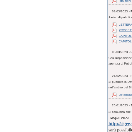
Istruzioni
08/03/2023 -
Avviso di pubblic
LETTERA 
PROGET
CAPITOL
CAPITOL
08/03/2023 -
Con Disposizione 
apertura al Pubbli
21/02/2023 -
Si pubblica la De
nell'ambito del Si.
Determina
26/01/2023 -
Si comunica che 
trasparenza 
http://sige
sarà possibi