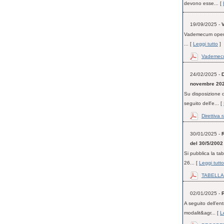
devono esse... [
19/09/2025 -
Vademecum operati
... [
Leggi tutto
]
Vademecu
24/02/2025 -
D
novembre 202
Su disposizione d
seguito dell'e... [
Direttiva 
30/01/2025 -
R
del 30/5/2002 
Si pubblica la tab
26... [
Leggi tutto
TABELLA 
02/01/2025 -
A seguito dell’en
modalit&agr... [
L