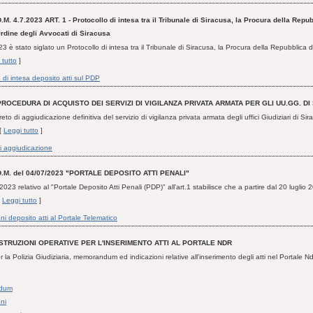
.M. 4.7.2023 ART. 1 - Protocollo di intesa tra il Tribunale di Siracusa, la Procura della Repub
Ordine degli Avvocati di Siracusa
 è stato siglato un Protocollo di intesa tra il Tribunale di Siracusa, la Procura della Repubblica d
 tutto
]
 di intesa deposito atti sul PDP
PROCEDURA DI ACQUISTO DEI SERVIZI DI VIGILANZA PRIVATA ARMATA PER GLI UU.GG. DI
reto di aggiudicazione definitiva del servizio di vigilanza privata armata degli uffici Giudiziari di Sir
 [
Leggi tutto
]
i aggiudicazione
D.M. del 04/07/2023 "PORTALE DEPOSITO ATTI PENALI"
2023 relativo al "Portale Deposito Atti Penali (PDP)" all'art.1 stabilisce che a partire dal 20 luglio 2
[
Leggi tutto
]
ni deposito atti al Portale Telematico
ISTRUZIONI OPERATIVE PER L'INSERIMENTO ATTI AL PORTALE NDR
 la Polizia Giudiziaria, memorandum ed indicazioni relative all'inserimento degli atti nel Portale Nd
dum
ni