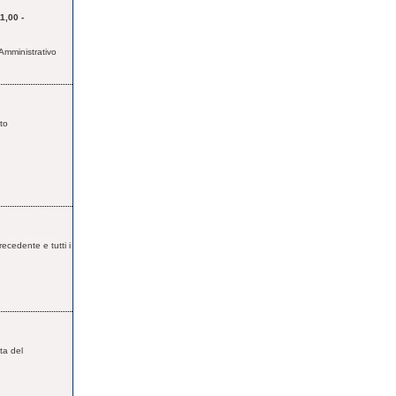
,00 -
Amministrativo
to
recedente e tutti i
ta del