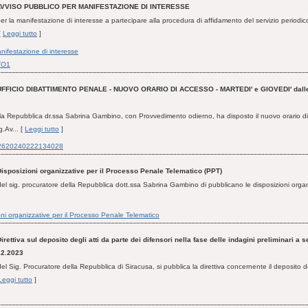
VVISO PUBBLICO PER MANIFESTAZIONE DI INTERESSE
er la manifestazione di interesse a partecipare alla procedura di affidamento del servizio periodic
[
Leggi tutto
]
nifestazione di interesse
TO1
UFFICIO DIBATTIMENTO PENALE - NUOVO ORARIO DI ACCESSO - MARTEDI' e GIOVEDI' dalle 
lla Repubblica dr.ssa Sabrina Gambino, con Provvedimento odierno, ha disposto il nuovo orario di
g.Av... [
Leggi tutto
]
2620240222134028
isposizioni organizzative per il Processo Penale Telematico (PPT)
el sig. procuratore della Repubblica dott.ssa Sabrina Gambino di pubblicano le disposizioni organi
oni organizzative per il Processo Penale Telematico
irettiva sul deposito degli atti da parte dei difensori nella fase delle indagini preliminari a 
12.2023
el Sig. Procuratore della Repubblica di Siracusa, si pubblica la direttiva concernente il deposito de
Leggi tutto
]