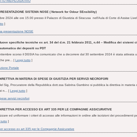
TO RIEPILOGATIVO
RESENTAZIONE SISTEMA NOSE ( Network for Odour SEnsibility)
e 2024 alle ore 15.00 presso il Palazzo di Giustizia di Siracusa nell'Aula di Corte di Assise Livell
tto
]
a presentazione NOSE
uove specifiche tecniche ex art. 34 del d.m. 21 febbraio 2011, n.44 – Modifica dei sistemi ci
automatica dei depositi su PDT
ettembre scorso il DGSIA ha comunicato che a decorrere dal 30 settembre 2024 è stata attivata
he pre... [
Leggi tutto
]
zione Portale
DIRETTIVA IN MATERIA DI SPESE DI GIUSTIZIA PER SERVIZI NECROFORI
el Sig, Procuratore della Repubblica dott.ssa Sabrina Gambino si pubblica la direttiva in materia 
zi n... [
Leggi tutto
]
spese servizi necrofori
DIRETTIVA PER ACCESSO EX ART 335 PER LE COMPAGNIE ASSICURATIVE
lizzare ed uniformare i criteri di accesso alle informazioni in ordine alle iscrizioni dei procedimenti p
 tutto
]
 per accesso ex art 335 per le Compagnie Assicurative