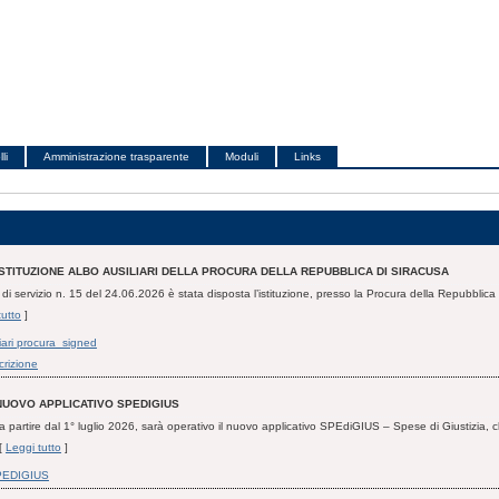
li
Amministrazione trasparente
Moduli
Links
ISTITUZIONE ALBO AUSILIARI DELLA PROCURA DELLA REPUBBLICA DI SIRACUSA
di servizio n. 15 del 24.06.2026 è stata disposta l’istituzione, presso la Procura della Repubblica 
tutto
]
liari procura_signed
crizione
NUOVO APPLICATIVO SPEDIGIUS
 partire dal 1° luglio 2026, sarà operativo il nuovo applicativo SPEdiGIUS – Spese di Giustizia, 
 [
Leggi tutto
]
PEDIGIUS