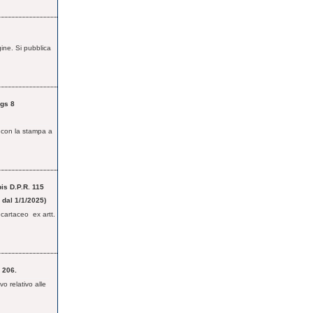
gine. Si pubblica
Lgs 8
i con la stampa a
bis D.P.R. 115
 dal 1/1/2025)
o cartaceo ex artt.
 206.
o relativo alle