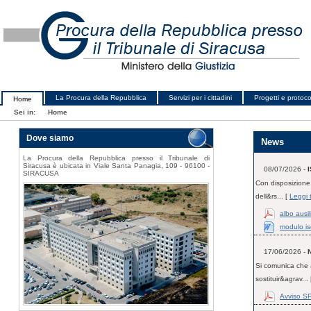
La Procura della Repubblica
Servizi per i cittadini
Progetti e protocol
Home
Sei in:
Home
Dove siamo
News
La Procura della Repubblica presso il Tribunale di
Siracusa è ubicata in Viale Santa Panagia, 109 - 96100 -
08/07/2026 -
SIRACUSA
Con disposizione 
dell&rs... [
Leggi 
albo ausi
modulo is
17/06/2026 -
Si comunica che a
sostituir&agrav...
Avviso S