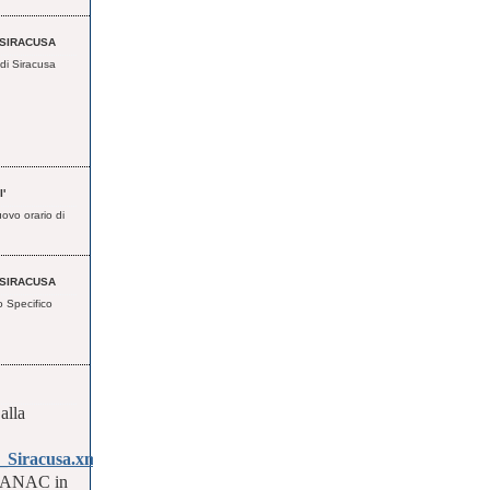
 SIRACUSA
 di Siracusa
'
ovo orario di
 SIRACUSA
o Specifico
alla
i_Siracusa.xml
ll'ANAC in