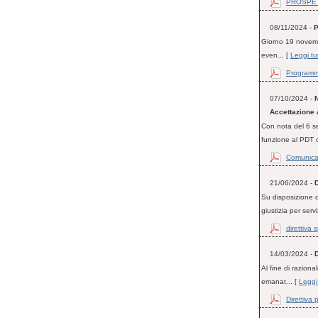
PROSPET
08/11/2024 -
P
Giorno 19 novembr
even... [
Leggi tu
Programm
07/10/2024 -
N
Accettazione 
Con nota del 6 s
funzione al PDT c
Comunica
21/06/2024 -
Su disposizione d
giustizia per servi
direttiva 
14/03/2024 -
Al fine di raziona
emanat... [
Leggi
Direttiva