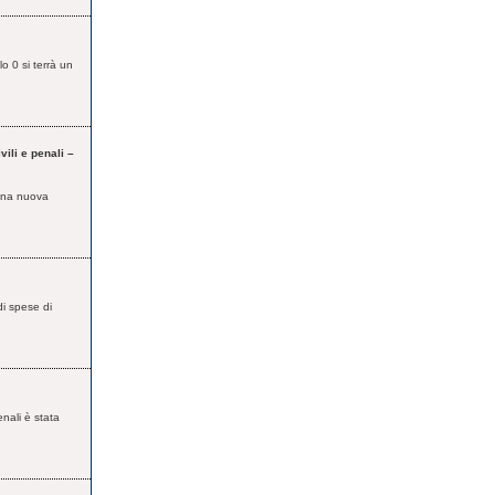
o 0 si terrà un
vili e penali –
 una nuova
di spese di
enali è stata