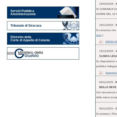
19/03/2026 -
SI COMUNICA C
Servizi Pubblica
Amministrazione
GIORNI DEL 22 
19/12/2025 -
Tribunale di Siracusa
Si comunica che a
tutto
]
Distretto della
Corte di Appello di Catania
ORARI A
15/12/2025 -
CLINICA LEG
Su disposizione 
pubblica l'allegat
Vademecum
06/11/2025 -
P
BOLLO DEVE 
Con decorrenza im
della marca (comp
06/11/2025 -
C
Si avvisano i Priv