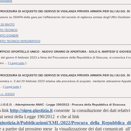
 operative
PROCEDURA DI ACQUISTO DEI SERVIZI DI VIGILANZA PRIVATA ARMATA PER GLI UU.GG. DI
azione su SDAPA della gara per l'affidamento del servizio di vigilanza armata degli Uffici Giudiziari
DI INVITO
TO TECNICO
ATO D'ONERI
ATO TECNICO INTEGRATIVO
UFFICIO SPORTELLO UNICO - NUOVO ORARIO DI APERTURA - SOLO IL MARTEDI' E GIOVEDI
del giorno 6 febbraio 2023 a firma del Procuratore della Repubblica di Siracusa, si comunica il nu
co ... [
Leggi tutto
]
PROCEDURA DI ACQUISTO DEI SERVIZI DI VIGILANZA PRIVATA ARMATA PER GLI UU.GG. DI
termina n. 3 del 20 febbraio 2023 relativa alla procedura di acquisto mediante attivazione Appalt
.. [
Leggi tutto
]
 n. 3/2023
S.I.G.E.G. - Adempimento ANAC - Legge 190/2012 - Procura della Repubblica di Siracusa
link
http://sigeg.giustizia.it
consente la consultazione dei dati relativi 
il
ai sensi della Legge 190/2012 e che al link
g.giustizia.it/Pubblicazioni/XML/2022/Procura_della_Repubblica_d
le a partire dal prossimo mese la visualizzazione dei dati comunicati a