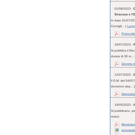
01/08/2023 -
D
Siracusa e l'
In data 31/07/2023
Consigli... [
Leggi
Protocollo
18/07/2023 -
Si pubblica il Dec
durata di 36 m...
Decreto d
12/07/2023 -
Il D.M. del 04/07/
dovranno dep... 
Disposizio
19/05/2023 -
Si pubblicano, per
reato)
Memoran
annotazio