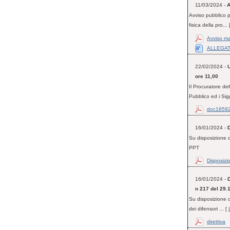
11/03/2024 -
A
Avviso pubblico p
fisica della pro... 
Avviso ma
ALLEGA
22/02/2024 -
ore 11,00
Il Procuratore de
Pubblico ed i Sig
doc1859
16/01/2024 -
D
Su disposizione d
PPT
Disposizi
16/01/2024 -
D
n 217 del 29.
Su disposizione d
dei difensori ... [
direttiva