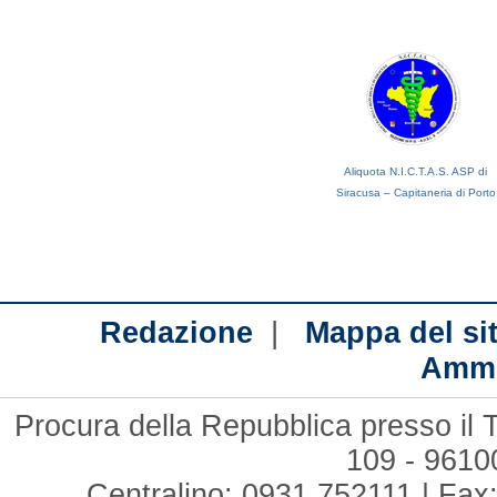
Aliquota N.I.C.T.A.S. ASP di
Siracusa – Capitaneria di Porto
|
Redazione
Mappa del si
Ammi
Procura della Repubblica presso il T
109 - 961
Centralino: 0931 752111 | Fax: