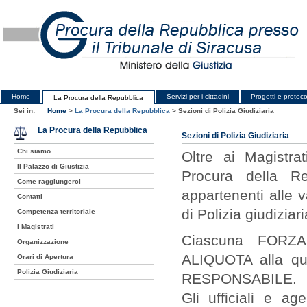
Home
Servizi per i cittadini
Progetti e protocol
La Procura della Repubblica
Sei in:
Home
>
La Procura della Repubblica
>
Sezioni di Polizia Giudiziaria
La Procura della Repubblica
Sezioni di Polizia Giudiziaria
Chi siamo
Oltre ai Magistra
Il Palazzo di Giustizia
Procura della R
Come raggiungerci
appartenenti alle 
Contatti
di Polizia giudiziari
Competenza territoriale
I Magistrati
Ciascuna FORZA
Organizzazione
ALIQUOTA alla qual
Orari di Apertura
Polizia Giudiziaria
RESPONSABILE.
Gli ufficiali e ag